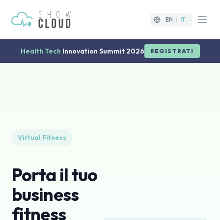
EN
|
IT
Open
Health Tech
Innovation Summit 2026
REGISTRATI
Virtual Fitness
Porta il tuo
business
fitness