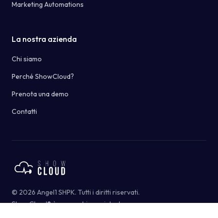
Marketing Automations
La nostra azienda
Chi siamo
Perché ShowCloud?
Prenota una demo
Contatti
©
2026
Angel1 SHPK.
Tutti i diritti riservati
.
ShowCloud®
è un marchio registrato
.