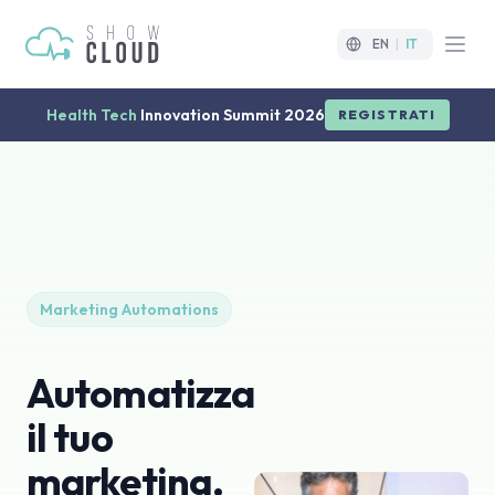
EN
|
IT
Open
Health Tech
Innovation Summit 2026
REGISTRATI
Marketing Automations
Automatizza
il tuo
marketing.