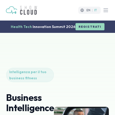
EN
|
IT
Open
Health Tech
Innovation Summit 2026
REGISTRATI
Intelligenza per il tuo
business fitness
Business
Intelligence